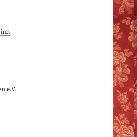
sinn
n e.V.