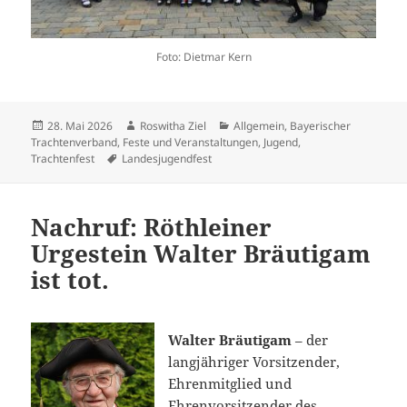
Foto: Dietmar Kern
Veröffentlicht
Autor
Kategorien
28. Mai 2026
Roswitha Ziel
Allgemein
,
Bayerischer
am
Trachtenverband
,
Feste und Veranstaltungen
,
Jugend
,
Schlagwörter
Trachtenfest
Landesjugendfest
Nachruf: Röthleiner
Urgestein Walter Bräutigam
ist tot.
Walter Bräutigam
– der
langjähriger Vorsitzender,
Ehrenmitglied und
Ehrenvorsitzender des