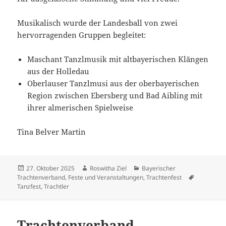
Musikalisch wurde der Landesball von zwei
hervorragenden Gruppen begleitet:
Maschant Tanzlmusik mit altbayerischen Klängen
aus der Holledau
Oberlauser Tanzlmusi aus der oberbayerischen
Region zwischen Ebersberg und Bad Aibling mit
ihrer almerischen Spielweise
Tina Belver Martin
Veröffentlicht
Autor
Kategorien
27. Oktober 2025
Roswitha Ziel
Bayerischer
am
Schlagwör
Trachtenverband
,
Feste und Veranstaltungen
,
Trachtenfest
Tanzfest
,
Trachtler
Trachtenverband