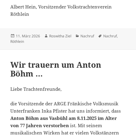
Albert Hein, Vorsitzender Volkstrachtenverein
Röthlein
Veröffentlicht
Autor
Kategorien
Schlagwörter
11. März 2026
Roswitha Ziel
Nachruf
Nachruf
,
am
Röthlein
Wir trauern um Anton
Böhm …
Liebe Trachtenfreunde,
die Vorsitzende der ARGE Fränkische Volksmusik
Unterfranken Inka Pfister hat uns informiert, dass
Anton Böhm aus Vasbühl am 8.11.2025 im Alter
von 77 Jahren verstorben
ist. Mit seinem
musikalischen Wirken hat er vielen Volkstänzern