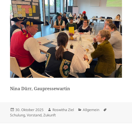
Nina Dürr, Gaupressewartin
Veröffentlicht
Autor
Kategorien
Schlagwörter
30. Oktober 2025
Roswitha Ziel
Allgemein
am
Schulung
,
Vorstand
,
Zukunft