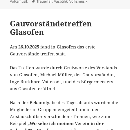
am
Schlagwörter
Volksmusik
Trauerfall
,
Vasbühk
,
Volksmusik
Gauvorständetreffen
Glasofen
Am
26.10.2025
fand in
Glasofen
das erste
Gauvorstände treffen statt.
Das Treffen wurde durch Grußworte des Vorstands
von Glasofen, Michael Müller, der Gauvorständin,
Inge Burkhard-Vatterodt, und des Bürgermeisters
aus Glasofen eröffnet.
Nach der Bekanntgabe des Tagesablaufs wurden die
Mitglieder in Gruppen eingeteilt um in den
Austausch über verschiedene Themen, wie zum
Beispiel
„Wo sehe ich meinen Verein in der