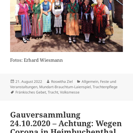
Fotos: Erhard Wiesmann
Veröffentlicht
Autor
Kategorien
21. August 2022
Roswitha Ziel
Allgemein
,
Feste und
am
Veranstaltungen
,
Mundart-Brauchtum-Laienspiel
,
Trachtenpflege
Schlagwörter
Fränkisches Gebet
,
Tracht
,
Volksmesse
Gauversammlung
24.10.2020 – Achtung: Wegen
Corona in Heimbuchenthal