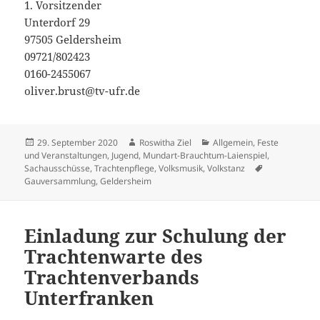
1. Vorsitzender
Unterdorf 29
97505 Geldersheim
09721/802423
0160-2455067
oliver.brust@tv-ufr.de
Veröffentlicht
Autor
Kategorien
29. September 2020
Roswitha Ziel
Allgemein
,
Feste
am
und Veranstaltungen
,
Jugend
,
Mundart-Brauchtum-Laienspiel
,
Schlagwörter
Sachausschüsse
,
Trachtenpflege
,
Volksmusik
,
Volkstanz
Gauversammlung
,
Geldersheim
Einladung zur Schulung der
Trachtenwarte des
Trachtenverbands
Unterfranken