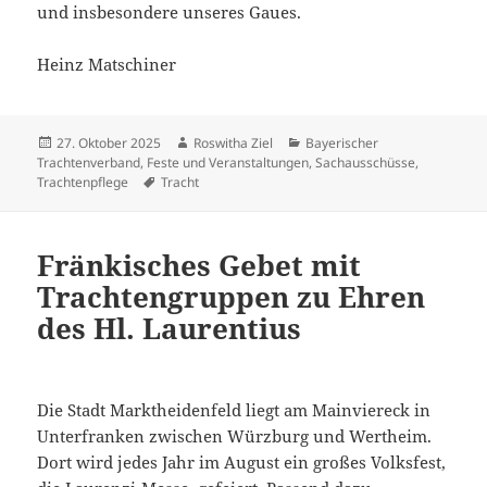
und insbesondere unseres Gaues.
Heinz Matschiner
Veröffentlicht
Autor
Kategorien
27. Oktober 2025
Roswitha Ziel
Bayerischer
am
Trachtenverband
,
Feste und Veranstaltungen
,
Sachausschüsse
,
Schlagwörter
Trachtenpflege
Tracht
Fränkisches Gebet mit
Trachtengruppen zu Ehren
des Hl. Laurentius
Die Stadt Marktheidenfeld liegt am Mainviereck in
Unterfranken zwischen Würzburg und Wertheim.
Dort wird jedes Jahr im August ein großes Volksfest,