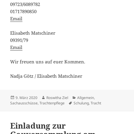
09723/6089782
01717890850
Email
Elisabeth Matschiner
09391/79
Email
Wir freuen uns auf euer Kommen.
Nadja Götz / Elisabeth Matschiner
Veröffentlicht
Autor
Kategorien
9. März 2020
Roswitha Ziel
Allgemein
,
am
Schlagwörter
Sachausschüsse
,
Trachtenpflege
Schulung
,
Tracht
Einladung zur