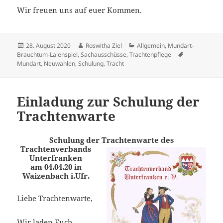
Wir freuen uns auf euer Kommen.
Veröffentlicht
Autor
Kategorien
28. August 2020
Roswitha Ziel
Allgemein
,
Mundart-
am
Schlagwörter
Brauchtum-Laienspiel
,
Sachausschüsse
,
Trachtenpflege
Mundart
,
Neuwahlen
,
Schulung
,
Tracht
Einladung zur Schulung der
Trachtenwarte
Schulung der Trachtenwarte des
Trachtenverbands
Unterfranken
am 04.04.20 in
Waizenbach i.Ufr.
Liebe Trachtenwarte,
Wir laden Euch