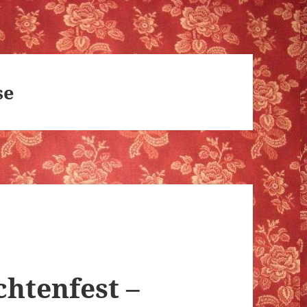
se
htenfest –