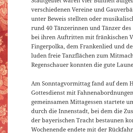
Stadtgebiet waren vier Bühnen aufgeb
verschiedenen Vereine und Gauverbä
unter Beweis stellten oder musikalis
rund 40 Tänzerinnen und Tänzer des 
bei ihren Auftritten mit fränkischen 
Fingerpolka, dem Frankenlied und d
luden freie Tanzflächen zum Mitmache
Regenschauer konnten die gute Laune
Am Sonntagvormittag fand auf dem Ha
Gottesdienst mit Fahnenabordnungen 
gemeinsamen Mittagessen startete u
durch die Innenstadt, bei dem die Zus
der bayerischen Tracht bestaunen kon
Wochenende endete mit der Rückfahr