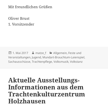
Mit freundlichen Grüßen
Oliver Brust
1. Vorsitzender
Veröffentlicht
Autor
Kategorien
1. Mai 2017
matze_f
Allgemein
,
Feste und
am
Veranstaltungen
,
Jugend
,
Mundart-Brauchtum-Laienspiel
,
Sachausschüsse
,
Trachtenpflege
,
Volksmusik
,
Volkstanz
Aktuelle Ausstellungs-
Informationen aus dem
Trachtenkulturzentrum
Holzhausen