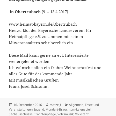
in Obertrubach
(9. – 13.4.2017)
www.heimat-bayern.de/Obertrubach
Hierzu lädt der Bayerische Landesverein für
Heimatpflege e.V. zusammen mit seinen
Mitveranstaltern sehr herzlich ein.
Diese Mail kann gerne an evt. Interessierte
weitergeleitet werden.
Ich wünsche allen ein frohes Weihnachtsfest und
alles Gute für das kommende Jahr.
Mit musikalischen Grüßen
Franz Josef Schramm
Veröffentlicht
Autor
Kategorien
16. Dezember 2016
matze_f
Allgemein
,
Feste und
am
Veranstaltungen
,
Jugend
,
Mundart-Brauchtum-Laienspiel
,
Sachausschüsse
,
Trachtenpflege
,
Volksmusik
,
Volkstanz