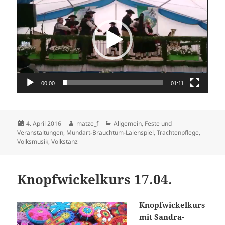
Player
00:00
01:11
Veröffentlicht
Autor
Kategorien
4. April 2016
matze_f
Allgemein
,
Feste und
am
Veranstaltungen
,
Mundart-Brauchtum-Laienspiel
,
Trachtenpflege
,
Volksmusik
,
Volkstanz
Knopfwickelkurs 17.04.
Knopfwickelkurs
mit Sandra-