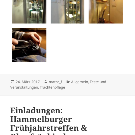
Veröffentlicht
Autor
Kategorien
24. März 2017
matze_f
Allgemein
,
Feste und
am
Veranstaltungen
,
Trachtenpflege
Einladungen:
Hammelburger
Frühjahrstreffen &