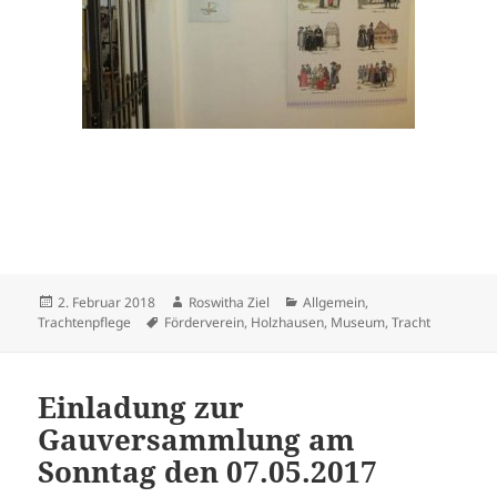
Veröffentlicht
Autor
Kategorien
2. Februar 2018
Roswitha Ziel
Allgemein
,
am
Schlagwörter
Trachtenpflege
Förderverein
,
Holzhausen
,
Museum
,
Tracht
Einladung zur
Gauversammlung am
Sonntag den 07.05.2017