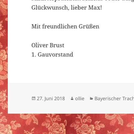
Glückwunsch, lieber Max!
Mit freundlichen Grüßen
Oliver Brust
1. Gauvorstand
Veröffentlicht
Autor
Kategorien
27. Juni 2018
ollie
Bayerischer Tra
am