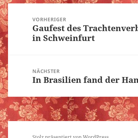
Beitragsnavigation
VORHERIGER
Gaufest des Trachtenver
Vorheriger
in Schweinfurt
Beitrag:
NÄCHSTER
In Brasilien fand der Ha
Nächster
Beitrag:
Stolz präsentiert von WordPress