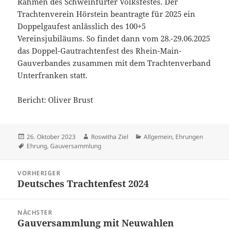
Rahmen des Schweinfurter Volksfestes. Der
Trachtenverein Hörstein beantragte für 2025 ein
Doppelgaufest anlässlich des 100+5
Vereinsjubiläums. So findet dann vom 28.-29.06.2025
das Doppel-Gautrachtenfest des Rhein-Main-
Gauverbandes zusammen mit dem Trachtenverband
Unterfranken statt.
Bericht: Oliver Brust
Veröffentlicht
Autor
Kategorien
26. Oktober 2023
Roswitha Ziel
Allgemein
,
Ehrungen
am
Schlagwörter
Ehrung
,
Gauversammlung
Beitragsnavigation
VORHERIGER
Deutsches Trachtenfest 2024
Vorheriger
Beitrag:
NÄCHSTER
Gauversammlung mit Neuwahlen
Nächster