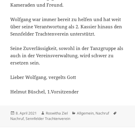
Kameraden und Freund.
Wolfgang war immer bereit zu helfen und hat weit
über seine Verantwortung als 2. Kassier hinaus den
Sennfelder Trachtenverein unterstützt.
Seine Zuverlässigkeit, sowohl in der Tanzgruppe als
auch in der Vereinsverwaltung, wird schwer zu
ersetzen sein.
Lieber Wolfgang, vergelts Gott
Helmut Büschel, 1.Vorsitzender
Veröffentlicht
Autor
Kategorien
Schlagwör
8. April 2021
Roswitha Ziel
Allgemein
,
Nachruf
am
Nachruf
,
Sennfelder Trachtenverein