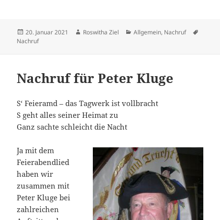
Veröffentlicht
Autor
Kategorien
Schlag
20. Januar 2021
Roswitha Ziel
Allgemein
,
Nachruf
am
Nachruf
Nachruf für Peter Kluge
S‘ Feieramd – das Tagwerk ist vollbracht
S geht alles seiner Heimat zu
Ganz sachte schleicht die Nacht
Ja mit dem
Feierabendlied
haben wir
zusammen mit
Peter Kluge bei
zahlreichen