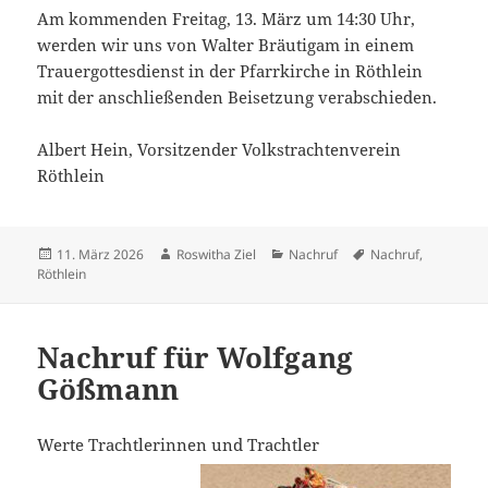
Am kommenden Freitag, 13. März um 14:30 Uhr,
werden wir uns von Walter Bräutigam in einem
Trauergottesdienst in der Pfarrkirche in Röthlein
mit der anschließenden Beisetzung verabschieden.
Albert Hein, Vorsitzender Volkstrachtenverein
Röthlein
Veröffentlicht
Autor
Kategorien
Schlagwörter
11. März 2026
Roswitha Ziel
Nachruf
Nachruf
,
am
Röthlein
Nachruf für Wolfgang
Gößmann
Werte Trachtlerinnen und Trachtler