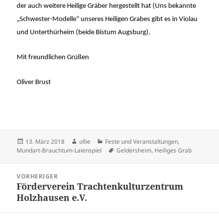
der auch weitere Heilige Gräber hergestellt hat (Uns bekannte
„Schwester-Modelle“ unseres Heiligen Grabes gibt es in Violau
und Unterthürheim (beide Bistum Augsburg).
Mit freundlichen Grüßen
Oliver Brust
Veröffentlicht
Autor
Kategorien
13. März 2018
ollie
Feste und Veranstaltungen
,
am
Schlagwörter
Mundart-Brauchtum-Laienspiel
Geldersheim
,
Heiliges Grab
Beitragsnavigation
VORHERIGER
Förderverein Trachtenkulturzentrum
Vorheriger
Holzhausen e.V.
Beitrag: