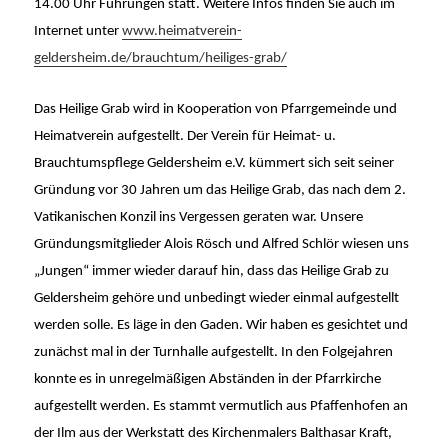
14.00 Uhr Führungen statt.
Weitere Infos finden Sie auch im
Internet unter
www.heimatverein-
geldersheim.de/brauchtum/heiliges-grab/
Das Heilige Grab wird in Kooperation von Pfarrgemeinde und
Heimatverein aufgestellt.
Der Verein für Heimat- u.
Brauchtumspflege Geldersheim e.V. kümmert sich seit seiner
Gründung vor 30 Jahren um das Heilige Grab, das nach dem 2.
Vatikanischen Konzil ins Vergessen geraten war. Unsere
Gründungsmitglieder Alois Rösch und Alfred Schlör wiesen uns
„Jungen“ immer wieder darauf hin, dass das Heilige Grab zu
Geldersheim gehöre und unbedingt wieder einmal aufgestellt
werden solle. Es läge in den Gaden. Wir haben es gesichtet und
zunächst mal in der Turnhalle aufgestellt. In den Folgejahren
konnte es in unregelmäßigen Abständen in der Pfarrkirche
aufgestellt werden. Es stammt vermutlich aus Pfaffenhofen an
der Ilm aus der Werkstatt des Kirchenmalers Balthasar Kraft,