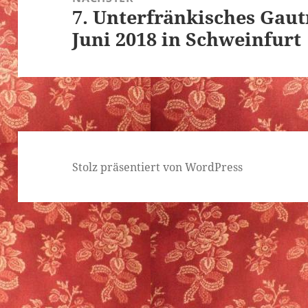
7. Unterfränkisches Gaut
Nächster
Juni 2018 in Schweinfurt
Beitrag:
Stolz präsentiert von WordPress