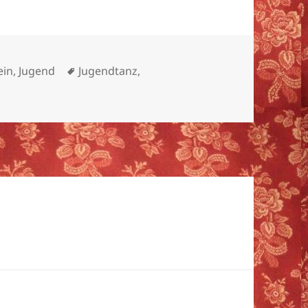
rien
Schlagwörter
ein
,
Jugend
Jugendtanz
,