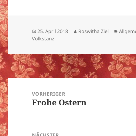
Veröffentlicht
Autor
Katego
25. April 2018
Roswitha Ziel
Allgem
am
Volkstanz
Beitragsnavigation
VORHERIGER
Frohe Ostern
Vorheriger
Beitrag:
NÄCHSTER