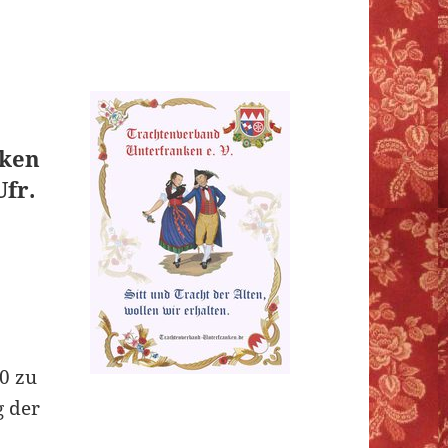
nken
Ufr.
0 zu
g der