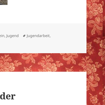
rien
Schlagwörter
ein
,
Jugend
Jugendarbeit
,
 der