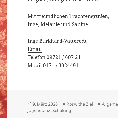
Mit freundlichen Trachtengrüßen,
Inge, Melanie und Sabine
Inge Burkhard-Vatterodt
Email
Telefon 09721 / 607 21
Mobil 0171 / 3024491
Veröffentlicht
Autor
Kategor
9. März 2020
Roswitha Ziel
Allgeme
am
Jugendtanz
,
Schulung