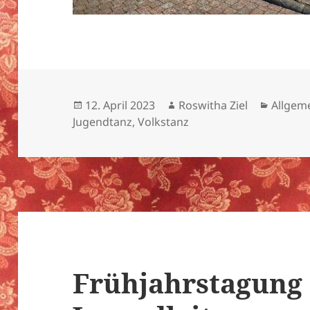
Veröffentlicht
Autor
Katego
12. April 2023
Roswitha Ziel
Allgem
am
Jugendtanz
,
Volkstanz
Frühjahrstagung