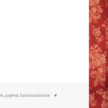
ien
Schlagwörter
in
,
Jugend
,
Sachausschüsse