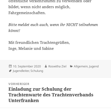
öffentliche Verkehrsmittel zu verwenden oder
bildet, wenn nicht anders möglich,
Fahrgemeinschaften.
Bitte meldet euch auch, wenn ihr NICHT teilnehmen
könnt!
Mit freundlichen Trachtengrüßen,
Inge, Melanie und Sabine
Veröffentlicht
Autor
Kategorien
10. September 2020
Roswitha Ziel
Allgemein
,
Jugend
am
Schlagwörter
Jugendleiter
,
Schulung
Beitragsnavigation
VORHERIGER
Einladung zur Schulung der
Vorheriger
Trachtenwarte des Trachtenverbands
Beitrag:
Unterfranken