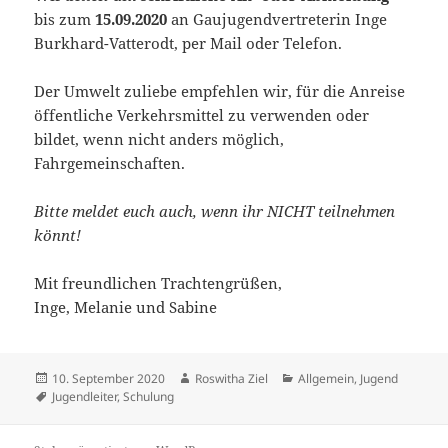
bis zum
15.09.2020
an Gaujugendvertreterin Inge
Burkhard-Vatterodt, per Mail oder Telefon.
Der Umwelt zuliebe empfehlen wir, für die Anreise
öffentliche Verkehrsmittel zu verwenden oder
bildet, wenn nicht anders möglich,
Fahrgemeinschaften.
Bitte meldet euch auch, wenn ihr NICHT teilnehmen
könnt!
Mit freundlichen Trachtengrüßen,
Inge, Melanie und Sabine
Veröffentlicht
Autor
Kategorien
10. September 2020
Roswitha Ziel
Allgemein
,
Jugend
am
Schlagwörter
Jugendleiter
,
Schulung