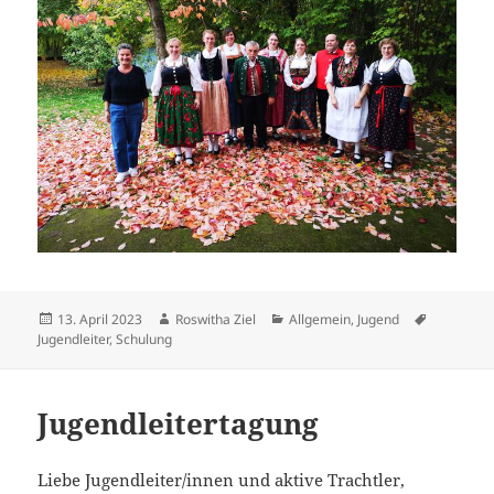
Veröffentlicht
Autor
Kategorien
Schlagwör
13. April 2023
Roswitha Ziel
Allgemein
,
Jugend
am
Jugendleiter
,
Schulung
Jugendleitertagung
Liebe Jugendleiter/innen und aktive Trachtler,