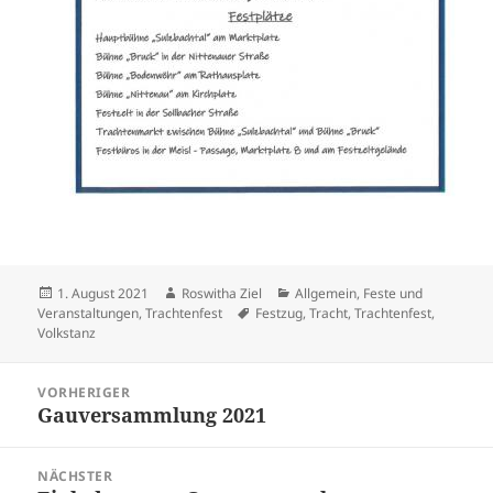
Veröffentlicht
Autor
Kategorien
1. August 2021
Roswitha Ziel
Allgemein
,
Feste und
am
Schlagwörter
Veranstaltungen
,
Trachtenfest
Festzug
,
Tracht
,
Trachtenfest
,
Volkstanz
Beitragsnavigation
VORHERIGER
Gauversammlung 2021
Vorheriger
Beitrag:
NÄCHSTER