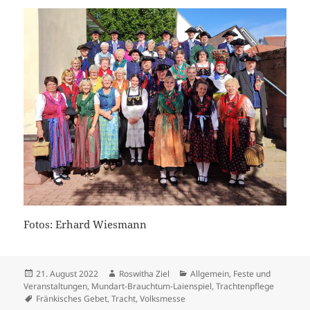
Fotos: Erhard Wiesmann
Veröffentlicht
Autor
Kategorien
21. August 2022
Roswitha Ziel
Allgemein
,
Feste und
am
Veranstaltungen
,
Mundart-Brauchtum-Laienspiel
,
Trachtenpflege
Schlagwörter
Fränkisches Gebet
,
Tracht
,
Volksmesse