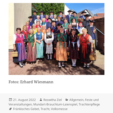
Fotos: Erhard Wiesmann
Veröffentlicht
Autor
Kategorien
21. August 2022
Roswitha Ziel
Allgemein
,
Feste und
am
Veranstaltungen
,
Mundart-Brauchtum-Laienspiel
,
Trachtenpflege
Schlagwörter
Fränkisches Gebet
,
Tracht
,
Volksmesse