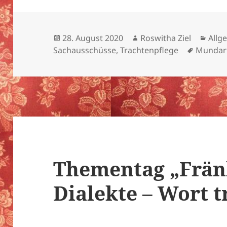
Veröffentlicht
Autor
Kate
28. August 2020
Roswitha Ziel
Allg
am
Schlagw
Sachausschüsse
,
Trachtenpflege
Mundar
Thementag „Frän
Dialekte – Wort tr