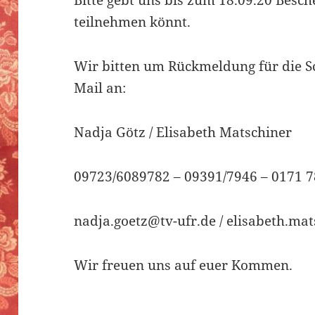
Bitte gebt uns bis zum 18.09.20 Besch
teilnehmen könnt.
Wir bitten um Rückmeldung für die Sc
Mail an:
Nadja Götz / Elisabeth Matschiner
09723/6089782 – 09391/7946 – 0171 
nadja.goetz@tv-ufr.de / elisabeth.ma
Wir freuen uns auf euer Kommen.