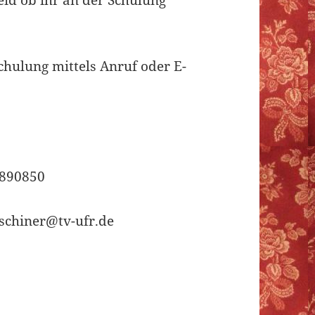
eid ob ihr an der Schulung
hulung mittels Anruf oder E-
7890850
tschiner@tv-ufr.de