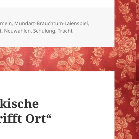
gorien
emein
,
Mundart-Brauchtum-Laienspiel
,
örter
t
,
Neuwahlen
,
Schulung
,
Tracht
kische
ifft Ort“