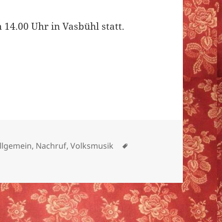
 14.00 Uhr in Vasbühl statt.
ategorien
Schlagwörter
llgemein
,
Nachruf
,
Volksmusik