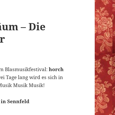
läum – Die
r
em Blasmusikfestival:
horch
ei Tage lang wird es sich in
Musik Musik Musik!
2 in Sennfeld