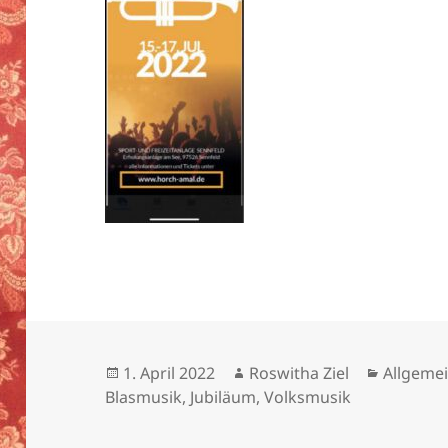
Veröffentlicht
Autor
Kategor
1. April 2022
Roswitha Ziel
Allgeme
am
Blasmusik
,
Jubiläum
,
Volksmusik