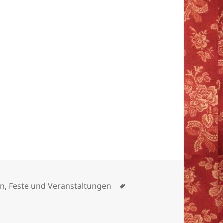
ien
Schlagwörter
in
,
Feste und Veranstaltungen