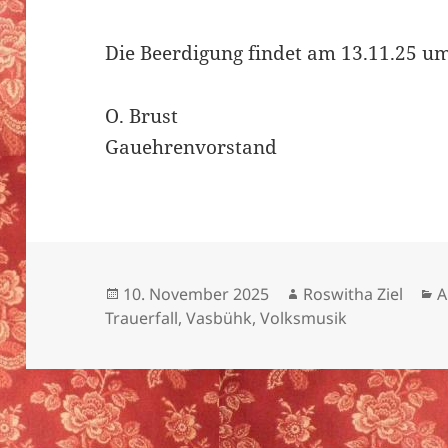
Die Beerdigung findet am 13.11.25 um
O. Brust
Gauehrenvorstand
Veröffentlicht
Autor
K
10. November 2025
Roswitha Ziel
A
am
Trauerfall
,
Vasbühk
,
Volksmusik