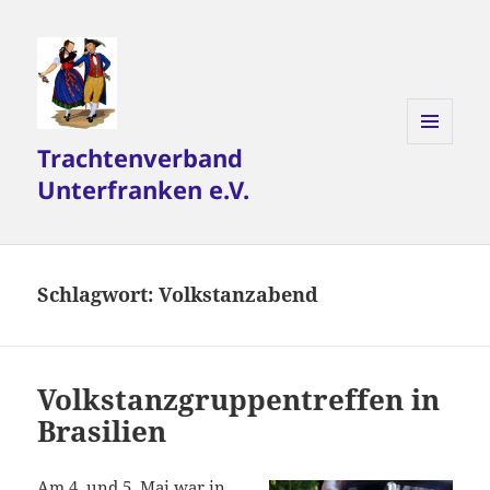
Trachtenverband
MENÜ
UND
Unterfranken e.V.
WIDGETS
Schlagwort:
Volkstanzabend
Volkstanzgruppentreffen in
Brasilien
Am 4. und 5. Mai war in