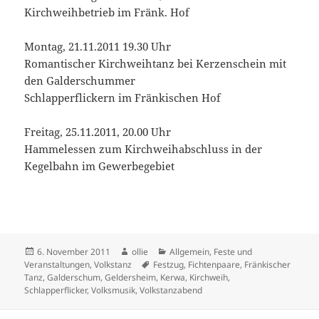
Kirchweihbetrieb im Fränk. Hof
Montag, 21.11.2011 19.30 Uhr
Romantischer Kirchweihtanz bei Kerzenschein mit
den Galderschummer
Schlapperflickern im Fränkischen Hof
Freitag, 25.11.2011, 20.00 Uhr
Hammelessen zum Kirchweihabschluss in der
Kegelbahn im Gewerbegebiet
Veröffentlicht
Autor
Kategorien
6. November 2011
ollie
Allgemein
,
Feste und
am
Schlagwörter
Veranstaltungen
,
Volkstanz
Festzug
,
Fichtenpaare
,
Fränkischer
Tanz
,
Galderschum
,
Geldersheim
,
Kerwa
,
Kirchweih
,
Schlapperflicker
,
Volksmusik
,
Volkstanzabend