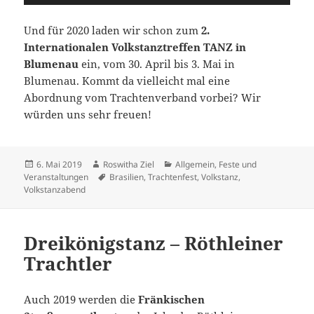
Und für 2020 laden wir schon zum
2.
Internationalen Volkstanztreffen TANZ in
Blumenau
ein, vom 30. April bis 3. Mai in
Blumenau. Kommt da vielleicht mal eine
Abordnung vom Trachtenverband vorbei? Wir
würden uns sehr freuen!
Veröffentlicht
Autor
Kategorien
6. Mai 2019
Roswitha Ziel
Allgemein
,
Feste und
am
Schlagwörter
Veranstaltungen
Brasilien
,
Trachtenfest
,
Volkstanz
,
Volkstanzabend
Dreikönigstanz – Röthleiner
Trachtler
Auch 2019 werden die
Fränkischen