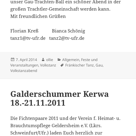
unser Gau-Trachten-Ball ein schöner Abend in der
großen Trachtler-Gemeinschaft werden kann.
Mit freundlichen Grüßen
Florian Kreß Bianca Schönig
tanz1@tv-ufr.de tanz2@tv-ufr.de
Veröffentlicht
Autor
Kategorien
7. April 2014
ollie
Allgemein
,
Feste und
am
Schlagwörter
Veranstaltungen
,
Volkstanz
Fränkischer Tanz
,
Gau
,
Volkstanzabend
Galderschummer Kerwa
18.-21.11.2011
Die Fichtenpaare 2011 und der Verein f. Heimat- u.
Brauchtumspflege Geldersheim e.V. (Lkrs.
Schweinfurt/Ufr.) laden Euch herzlich zur