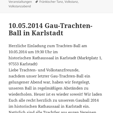
am
Schlagwörter
Veranstaltungen
Fränkischer Tanz
,
Volkstanz
,
Volkstanzabend
10.05.2014 Gau-Trachten-
Ball in Karlstadt
Herzliche Einladung zum Trachten-Ball am
10.05.2014 um 19:30 Uhr im
historischen Rathaussaal in Karlstadt (Marktplatz 1,
97553 Karlstadt)
Liebe Trachten- und Volkstanzfreunde,
nachdem unser letzter Gau-Trachten-Ball ein
gelungener Abend war, haben wir festgelegt,
unseren Ball in regelmäßigen Abständen zu
wiederholen. Heuer ist es wieder soweit! Wir laden
Euch alle recht herzlich zu unserem Gauball 2014
im historischen Rathaussaal in Karlstadt ein.
Natürlich sind alle Trachtler aus euren Vereinen,