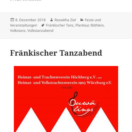
Veröffentlicht
Autor
Kategorien
8. Dezember 2018
Roswitha Ziel
Feste und
am
Schlagwörter
Veranstaltungen
Fränkischer Tanz
,
Plantour
,
Röthlein
,
Volkstanz
,
Volkstanzabend
Fränkischer Tanzabend