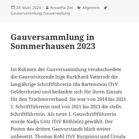
Veröffentlicht
Autor
Kategorien
Schlagwörter
28. März 2024
Roswitha Ziel
Allgemein
am
Gauversammlung
,
Gauverwaltung
Gauversammlung in
Sommerhausen 2023
Im Rahmen der Gauversammlung verabschiedete
die Gauvorsitzende Inge Burkhard-Vatterodt die
langjährige Schriftführerin Ida Bartenstein (TrV
Geldersheim) und bedankte sich für ihren Einsatz
für den Trachtenverband. Sie war von 2014 bis 2021
1. Schriftführerin und von 2021 bis 2023 die stellv.
Schriftführerin. Als neue 1. Gauschriftführerin
wurde Nadja Götz (TrV Röthlein) gewählt. Der
Posten des dritten Gauvorstands blieb weiter
unbesetzt. Thomas Kohl (TrV Burgsinn) und Ursula