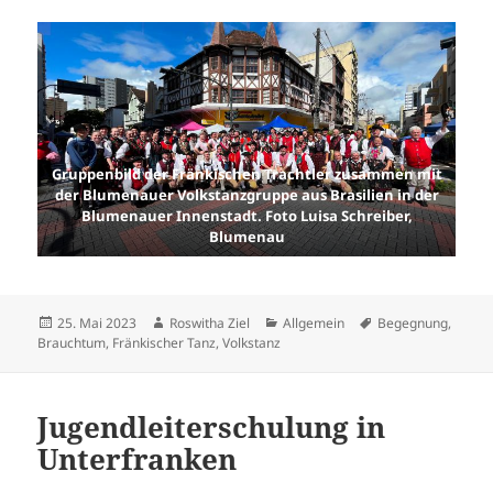
Gruppenbild der Fränkischen Trachtler zusammen mit
der Blumenauer Volkstanzgruppe aus Brasilien in der
Blumenauer Innenstadt. Foto Luisa Schreiber,
Blumenau
Veröffentlicht
Autor
Kategorien
Schlagwörter
25. Mai 2023
Roswitha Ziel
Allgemein
Begegnung
,
am
Brauchtum
,
Fränkischer Tanz
,
Volkstanz
Jugendleiterschulung in
Unterfranken