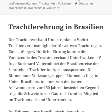
am
Schlagwörter
und Veranstaltungen
,
Trachtenfest
,
Volkstanz
Deutsches
Trachtenfest
,
Trachtenfest
,
Volkstanz
Trachtlerehrung in Brasilien
Der Trachtenverband Unterfranken e.V. ehrt
Trachtenvereinsmitglieder für aktives Trachttragen.
Eine außergewöhnliche Ehrung konnte die
Vorsitzende des Trachtenverband Unterfranken e.V.
Inge Burkhard-Vatterodt bei der Brasilienreise der
Sennfelder Trachtler im April aussprechen. Die
Blumenauer Volkstanzgruppe – Blumenau liegt im
Süden Brasiliens, in einer von deutschen
Auswanderern vor 150 Jahren besiedelten Gegend –
trägt die Schweinfurter Gautracht und ist Mitglied
im Trachtenverband Unterfranken.
Im Rahmen eines brasilianisch-deutschen