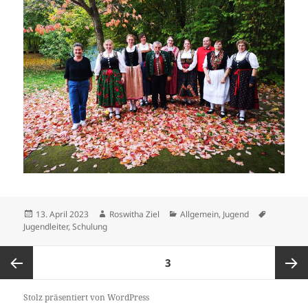
Veröffentlicht
Autor
Kategorien
Schlagwör
13. April 2023
Roswitha Ziel
Allgemein
,
Jugend
am
Jugendleiter
,
Schulung
Beitragsnavigation
SEITE
3
Vorherige
Nächst
Stolz präsentiert von WordPress