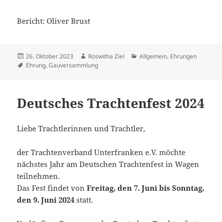
Bericht: Oliver Brust
Veröffentlicht
Autor
Kategorien
26. Oktober 2023
Roswitha Ziel
Allgemein
,
Ehrungen
am
Schlagwörter
Ehrung
,
Gauversammlung
Deutsches Trachtenfest 2024
Liebe Trachtlerinnen und Trachtler,
der Trachtenverband Unterfranken e.V. möchte
nächstes Jahr am Deutschen Trachtenfest in Wagen
teilnehmen.
Das Fest findet von
Freitag, den 7. Juni bis Sonntag,
den 9. Juni 2024
statt.