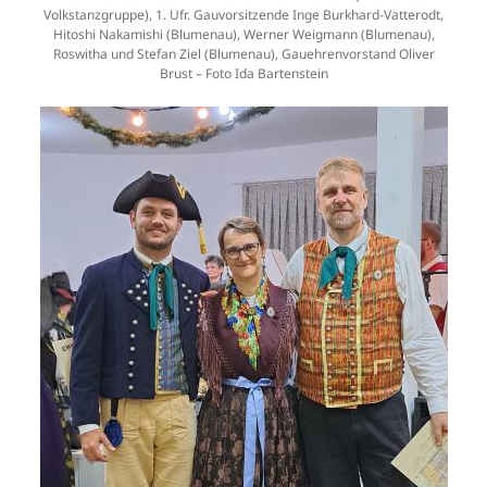
Volkstanzgruppe), 1. Ufr. Gauvorsitzende Inge Burkhard-Vatterodt,
Hitoshi Nakamishi (Blumenau), Werner Weigmann (Blumenau),
Roswitha und Stefan Ziel (Blumenau), Gauehrenvorstand Oliver
Brust – Foto Ida Bartenstein