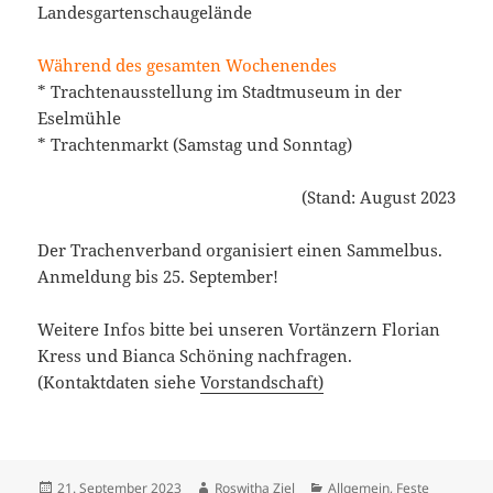
Landesgartenschaugelände
Während des gesamten Wochenendes
* Trachtenausstellung im Stadtmuseum in der
Eselmühle
* Trachtenmarkt (Samstag und Sonntag)
(Stand: August 2023
Der Trachenverband organisiert einen Sammelbus.
Anmeldung bis 25. September!
Weitere Infos bitte bei unseren Vortänzern Florian
Kress und Bianca Schöning nachfragen.
(Kontaktdaten siehe
Vorstandschaft)
Veröffentlicht
Autor
Kategorien
21. September 2023
Roswitha Ziel
Allgemein
,
Feste