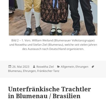
Bild 2 – 1. Vors. William Weiland (Blumenauer Volkstanzgruppe)
und Roswitha und Stefan Ziel (Blumenau), welche seit vielen Jahren
des Austausch nach Deutschland organisieren.
Veröffentlicht
Autor
Kategorien
Schlagw
26. Mai 2023
Roswitha Ziel
Allgemein
,
Ehrungen
am
Blumenau
,
Ehrungen
,
Fränkischer Tanz
Unterfränkische Trachtler
in Blumenau / Brasilien